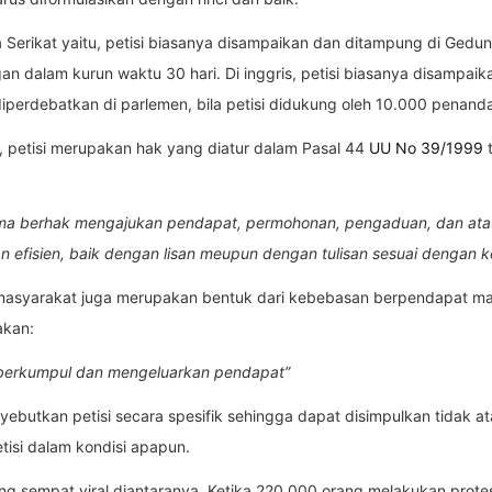
a Serikat yaitu, petisi biasanya disampaikan dan ditampung di Gedun
n dalam kurun waktu 30 hari. Di inggris, petisi biasanya disampai
perdebatkan di parlemen, bila petisi didukung oleh 10.000 penand
, petisi merupakan hak yang diatur dalam Pasal 44
UU No 39/1999
t
ama berhak mengajukan pendapat, permohonan, pengaduan, dan ata
dan efisien, baik dengan lisan meupun dengan tulisan sesuai denga
 masyarakat juga merupakan bentuk dari kebebasan berpendapat ma
akan:
, berkumpul dan mengeluarkan pendapat”
yebutkan petisi secara spesifik sehingga dapat disimpulkan tidak 
isi dalam kondisi apapun.
ang sempat viral diantaranya, Ketika 220.000 orang melakukan prote