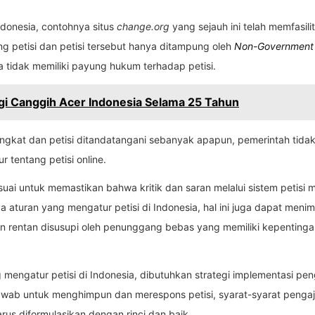
ndonesia, contohnya situs
change.org
yang sejauh ini telah memfasili
 petisi dan petisi tersebut hanya ditampung oleh
Non-Government 
tidak memiliki payung hukum terhadap petisi.
gi Canggih Acer Indonesia Selama 25 Tahun
gkat dan petisi ditandatangani sebanyak apapun, pemerintah tidak
 tentang petisi online.
uai untuk memastikan bahwa kritik dan saran melalui sistem petisi m
a aturan yang mengatur petisi di Indonesia, hal ini juga dapat me
 rentan disusupi oleh penunggang bebas yang memiliki kepentingan se
mengatur petisi di Indonesia, dibutuhkan strategi implementasi pe
ab untuk menghimpun dan merespons petisi, syarat-syarat pengajuan
us diformulasikan dengan rinci dan baik.