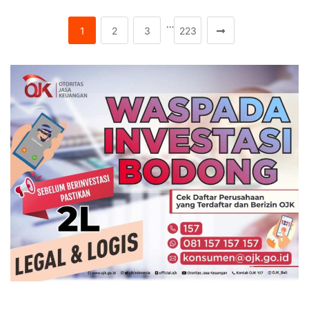
…
1
2
3
223