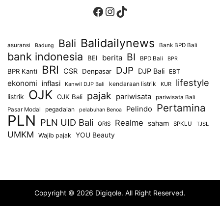
Facebook
Instagram
TikTok
Balidailynews
Bali
asuransi
Bank BPD Bali
Badung
bank indonesia
BI
berita
BEI
BPD Bali
BPR
BRI
DJP
CSR
DJP Bali
BPR Kanti
Denpasar
EBT
lifestyle
ekonomi
inflasi
kendaraan listrik
Kanwil DJP Bali
KUR
OJK
pajak
pariwisata
listrik
OJK Bali
pariwisata Bali
Pertamina
Pelindo
pegadaian
Pasar Modal
pelabuhan Benoa
PLN
PLN UID Bali
Realme
saham
QRIS
SPKLU
TJSL
UMKM
YOU Beauty
Wajib pajak
Copyright © 2026 Digiqole. All Right Reserved.