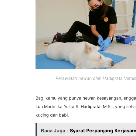
Perawatan hewan oleh Hadiprata Vet/is
Bagi kamu yang punya hewan kesayangan, engga
Luh Made Ika Yulita S.
Hadiprata
, M.Si., yang se
kucing dan babi.
Baca Juga :
Syarat Perpanjang Kerjasam