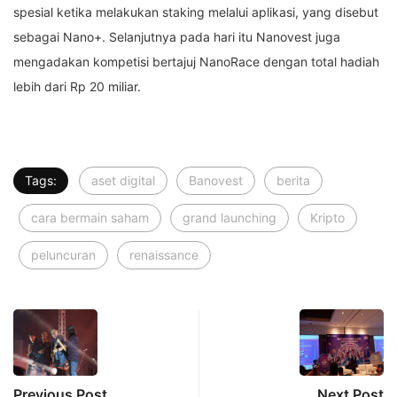
spesial ketika melakukan staking melalui aplikasi, yang disebut
sebagai Nano+. Selanjutnya pada hari itu Nanovest juga
mengadakan kompetisi bertajuj NanoRace dengan total hadiah
lebih dari Rp 20 miliar.
Tags:
aset digital
Banovest
berita
cara bermain saham
grand launching
Kripto
peluncuran
renaissance
Previous Post
Next Post