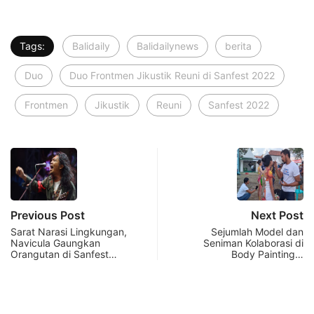
Tags:
Balidaily
Balidailynews
berita
Duo
Duo Frontmen Jikustik Reuni di Sanfest 2022
Frontmen
Jikustik
Reuni
Sanfest 2022
Previous Post
Next Post
Sarat Narasi Lingkungan,
Sejumlah Model dan
Navicula Gaungkan
Seniman Kolaborasi di
Orangutan di Sanfest…
Body Painting…