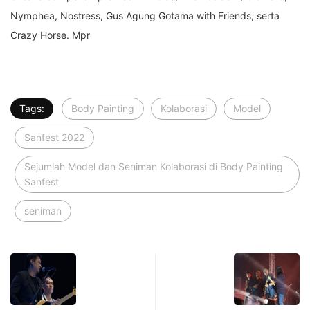
Nymphea, Nostress, Gus Agung Gotama with Friends, serta
Crazy Horse. Mpr
Tags:
Body Painting
Kolaborasi
Model
Sanfest 2022
Sejumlah Model dan Seniman Kolaborasi di Body Painting
Sanfest
seniman