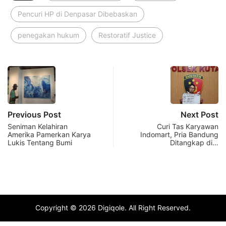
Pencuri HP di Denpasar Dibebaskan
penegakan hukum
Restoratif Justice
Previous Post
Next Post
Seniman Kelahiran
Curi Tas Karyawan
Amerika Pamerkan Karya
Indomart, Pria Bandung
Lukis Tentang Bumi
Ditangkap di…
Copyright © 2026 Digiqole. All Right Reserved.