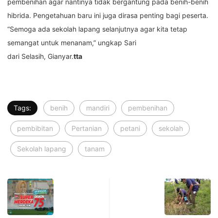
pembenihan agar nantinya tidak bergantung pada benih-benih
hibrida. Pengetahuan baru ini juga dirasa penting bagi peserta.
“Semoga ada sekolah lapang selanjutnya agar kita tetap
semangat untuk menanam,” ungkap Sari
dari Selasih, Gianyar.
tta
Tags:
benih
mandiri
pembenihan
pembibitan
Pertanian
petani
sekolah
Sekolah lapang
tanam