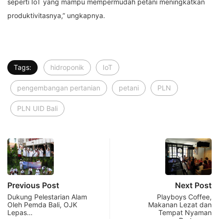
seperti IoT yang mampu mempermudah petani meningkatkan
produktivitasnya,” ungkapnya.
Tags:
hidroponik
IoT
pengembangan pertanian
petani
PLN
PLN UID Bali
Previous Post
Next Post
Dukung Pelestarian Alam
Playboys Coffee,
Oleh Pemda Bali, OJK
Makanan Lezat dan
Lepas…
Tempat Nyaman