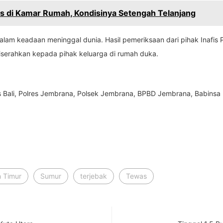
 di Kamar Rumah, Kondisinya Setengah Telanjang
dalam keadaan meninggal dunia. Hasil pemeriksaan dari pihak Inafi
diserahkan kepada pihak keluarga di rumah duka.
s Bali, Polres Jembrana, Polsek Jembrana, BPBD Jembrana, Babinsa
n Timur
Sumur
terjebak
Tewas