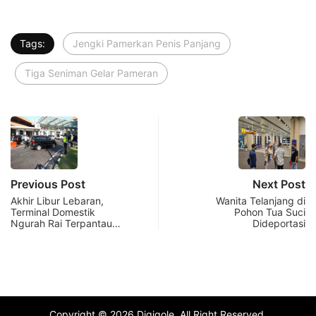
Tags:
Jengki Pamerkan Penis Panjang
Tiga Seniman Gelar Pameran
Previous Post
Next Post
Akhir Libur Lebaran,
Wanita Telanjang di
Terminal Domestik
Pohon Tua Suci
Ngurah Rai Terpantau…
Dideportasi
Copyright © 2026 Digiqole. All Right Reserved.