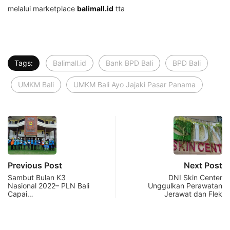
melalui marketplace
balimall.id
tta
Tags:
Balimall.id
Bank BPD Bali
BPD Bali
UMKM Bali
UMKM Bali Ayo Jajaki Pasar Panama
Previous Post
Next Post
Sambut Bulan K3
DNI Skin Center
Nasional 2022– PLN Bali
Unggulkan Perawatan
Capai…
Jerawat dan Flek