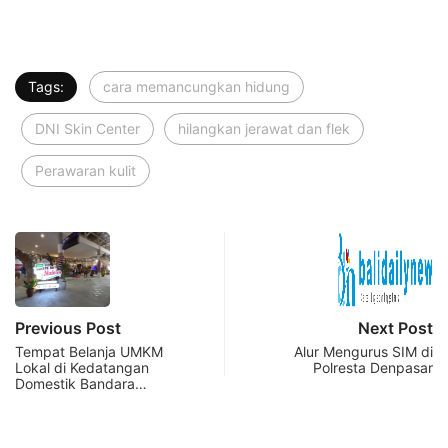
Tags:
cara memancungkan hidung
DNI Skin Center
hilangkan jerawat dan flek
Perawaran kulit
Previous Post
Next Post
Tempat Belanja UMKM
Alur Mengurus SIM di
Lokal di Kedatangan
Polresta Denpasar
Domestik Bandara…