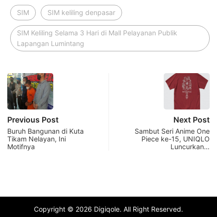
SIM
SIM keliling denpasar
SIM Keliling Selama 3 Hari di Mall Pelayanan Publik
Lapangan Lumintang
Previous Post
Next Post
Buruh Bangunan di Kuta
Sambut Seri Anime One
Tikam Nelayan, Ini
Piece ke-15, UNIQLO
Motifnya
Luncurkan…
Copyright © 2026 Digiqole. All Right Reserved.