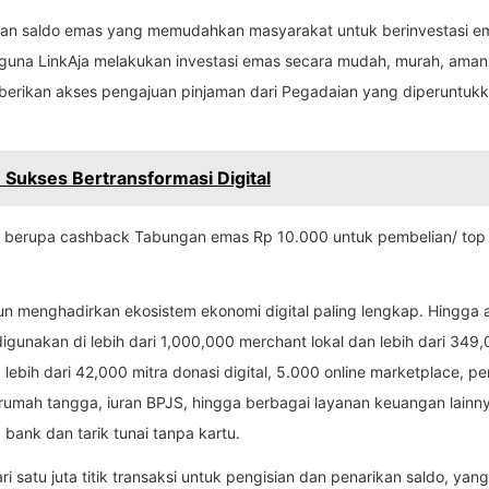
pan saldo emas yang memudahkan masyarakat untuk berinvestasi 
na LinkAja melakukan investasi emas secara mudah, murah, aman
memberikan akses pengajuan pinjaman dari Pegadaian yang diperuntuk
 Sukses Bertransformasi Digital
sus berupa cashback Tabungan emas Rp 10.000 untuk pembelian/ to
 menghadirkan ekosistem ekonomi digital paling lengkap. Hingga akhi
gunakan di lebih dari 1,000,000 merchant lokal dan lebih dari 349,
l, lebih dari 42,000 mitra donasi digital, 5.000 online marketplace,
han rumah tangga, iuran BPJS, hingga berbagai layanan keuangan lai
 bank dan tarik tunai tanpa kartu.
ri satu juta titik transaksi untuk pengisian dan penarikan saldo, yang