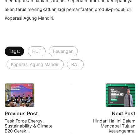
mendapatkan hadiah satu unit sepeda motor dan kedepannya
akan terus meningkatkan lagi pemanfaatan produk-produk di
Koperasi Agung Mandiri.
Tags:
HUT
keuangan
Koperasi Agung Mandiri
RAT
Previous Post
Next Post
Task Force Energy,
Hindari Hal Ini Dalam
Sustainability & Climate
Mencapai Tujuan
B20 Gerak…
Keuanganmu