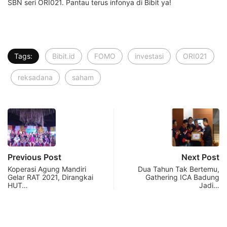
SBN seri ORI021. Pantau terus infonya di Bibit ya!
Tags:
Bibit.id
FOMO
investasi
ORI021
reksadana
saham
Previous Post
Next Post
Koperasi Agung Mandiri
Dua Tahun Tak Bertemu,
Gelar RAT 2021, Dirangkai
Gathering ICA Badung
HUT…
Jadi…