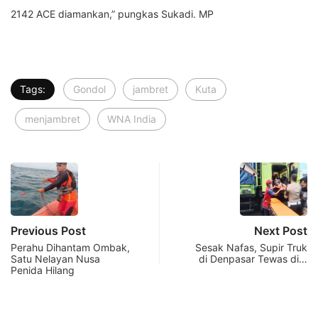
2142 ACE diamankan,” pungkas Sukadi. MP
Tags:
Gondol
jambret
Kuta
menjambret
WNA India
Previous Post
Next Post
Perahu Dihantam Ombak,
Sesak Nafas, Supir Truk
Satu Nelayan Nusa
di Denpasar Tewas di…
Penida Hilang