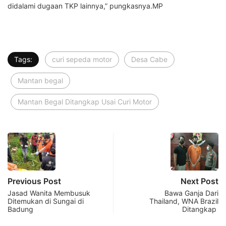
didalami dugaan TKP lainnya,” pungkasnya.MP
Tags:
curi sepeda motor
Desa Cabe
Mantan begal
Mantan Begal Ditangkap Usai Curi Motor
Previous Post
Next Post
Jasad Wanita Membusuk
Bawa Ganja Dari
Ditemukan di Sungai di
Thailand, WNA Brazil
Badung
Ditangkap