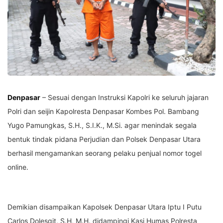
Denpasar
– Sesuai dengan Instruksi Kapolri ke seluruh jajaran
Polri dan seijin Kapolresta Denpasar Kombes Pol. Bambang
Yugo Pamungkas, S.H., S.I.K., M.Si. agar menindak segala
bentuk tindak pidana Perjudian dan Polsek Denpasar Utara
berhasil mengamankan seorang pelaku penjual nomor togel
online.
Demikian disampaikan Kapolsek Denpasar Utara Iptu I Putu
Carlos Dolesgit, S.H, M.H. didampingi Kasi Humas Polresta