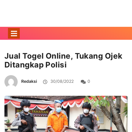
Jual Togel Online, Tukang Ojek
Ditangkap Polisi
Redaksi
30/08/2022
0