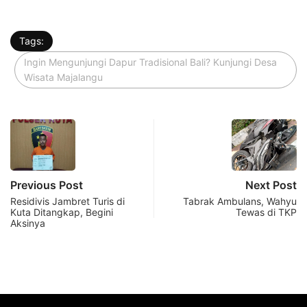
Tags:
Ingin Mengunjungi Dapur Tradisional Bali? Kunjungi Desa
Wisata Majalangu
Previous Post
Next Post
Residivis Jambret Turis di
Tabrak Ambulans, Wahyu
Kuta Ditangkap, Begini
Tewas di TKP
Aksinya