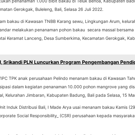
kukan penanaman 1.000 bibit bakau di Teluk Benoa, Kabupaten Badu
tan Gerokgak, Buleleng, Bali, Selasa 26 Juli 2022.
anam bakau di Kawasan TNBB Karang sewu, Lingkungan Arum, kelur
Iskandar melakukan penanaman pohon bakau secara massal bersama
Pantai Keramat Lanceng, Desa Sumberkima, Kecamatan Gerokgak, Kab
nal, Srikandi PLN Luncurkan Program Pengembangan Pendi
/IPC TPK anak perusahaan Pelindo menanam bakau di Kawasan Tahu
tisipasi dalam kegiatan penanaman 10.000 pohon mangrove yang di
gal, Kelurahan Jimbaran, Kabupaten Badung, Bali pada Selasa, 15 Ma
it Induk Distribusi Bali, I Made Arya usai menanam bakau Kamis (2
rporate Social Responsibility_ (CSR) perusahaan kepada masyaraka