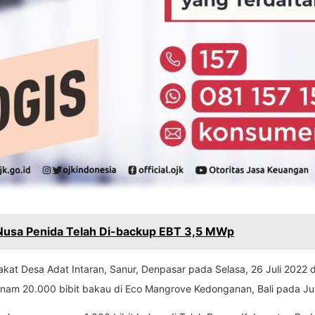
 Nusa Penida Telah Di-backup EBT 3,5 MWp
kat Desa Adat Intaran, Sanur, Denpasar pada Selasa, 26 Juli 2022 
anam 20.000 bibit bakau di Eco Mangrove Kedonganan, Bali pada Ju