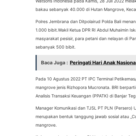
Watsons Indonesia pada Kamis, 28 Juli 2022 mela
bakau sebanyak 40.000 di Hutan Mangrove, Kecama
Polres Jembrana dan Ditpolairud Polda Bali men
1.000 bibit.Wakil Ketua DPR RI Abdul Muhaimin 
masyarakat pesisir, para petani dan nelayan di 
sebanyak 500 bibit.
Baca Juga :
Peringati Hari Anak Nasio
Pada 10 Agustus 2022 PT IPC Terminal Petikemas
mangrove jenis Rizhopora Mucronata. BRI berpar
Analisis Transaksi Keuangan (PPATK) di Banjar Te
Manager Komunikasi dan TJSL PT PLN (Persero) Un
merupakan bentuk tanggung jawab sosial atau _Co
mangrove.