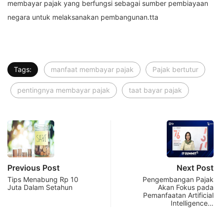
membayar pajak yang berfungsi sebagai sumber pembiayaan
negara untuk melaksanakan pembangunan.tta
Tags:
manfaat membayar pajak
Pajak bertutur
pentingnya membayar pajak
taat bayar pajak
Previous Post
Next Post
Tips Menabung Rp 10
Pengembangan Pajak
Juta Dalam Setahun
Akan Fokus pada
Pemanfaatan Artificial
Intelligence…