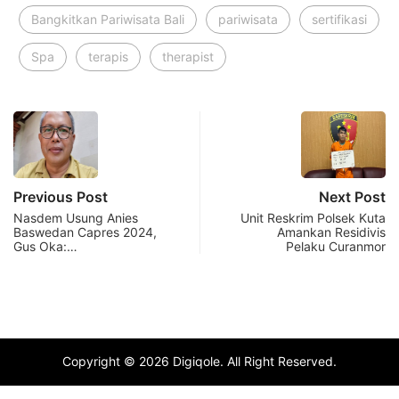
Bangkitkan Pariwisata Bali
pariwisata
sertifikasi
Spa
terapis
therapist
Previous Post
Next Post
Nasdem Usung Anies
Unit Reskrim Polsek Kuta
Baswedan Capres 2024,
Amankan Residivis
Gus Oka:…
Pelaku Curanmor
Copyright © 2026 Digiqole. All Right Reserved.