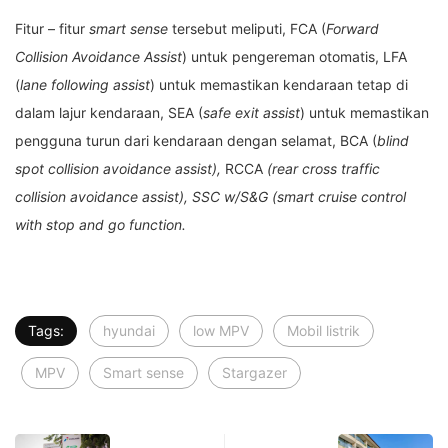
Fitur – fitur
smart sense
tersebut meliputi, FCA (
Forward
Collision Avoidance Assist
) untuk pengereman otomatis, LFA
(
lane following assist
) untuk memastikan kendaraan tetap di
dalam lajur kendaraan, SEA (
safe exit assist
) untuk memastikan
pengguna turun dari kendaraan dengan selamat, BCA (
blind
spot collision avoidance assist),
RCCA
(
rear cross traffic
collision avoidance assist), SSC w/S&G (smart cruise control
with stop and go function.
Tags:
hyundai
low MPV
Mobil listrik
MPV
Smart sense
Stargazer