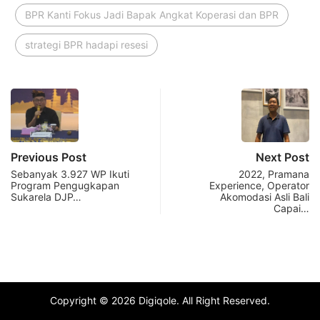
BPR Kanti Fokus Jadi Bapak Angkat Koperasi dan BPR
strategi BPR hadapi resesi
Previous Post
Next Post
Sebanyak 3.927 WP Ikuti
2022, Pramana
Program Pengugkapan
Experience, Operator
Sukarela DJP…
Akomodasi Asli Bali
Capai…
Copyright © 2026 Digiqole. All Right Reserved.