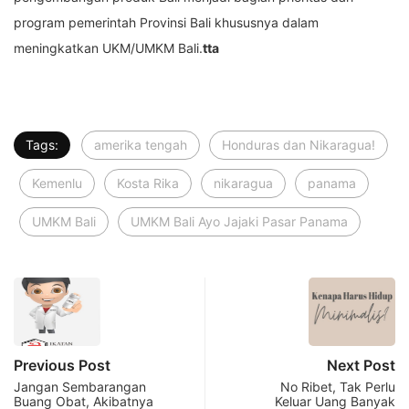
program pemerintah Provinsi Bali khususnya dalam
meningkatkan UKM/UMKM Bali.
tta
Tags:
amerika tengah
Honduras dan Nikaragua!
Kemenlu
Kosta Rika
nikaragua
panama
UMKM Bali
UMKM Bali Ayo Jajaki Pasar Panama
Previous Post
Next Post
Jangan Sembarangan
No Ribet, Tak Perlu
Buang Obat, Akibatnya
Keluar Uang Banyak