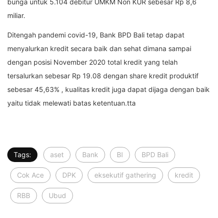
bunga untuk 5.104 debitur UMKM Non KUR sebesar Rp 8,6
miliar.
Ditengah pandemi covid-19, Bank BPD Bali tetap dapat
menyalurkan kredit secara baik dan sehat dimana sampai
dengan posisi November 2020 total kredit yang telah
tersalurkan sebesar Rp 19.08 dengan share kredit produktif
sebesar 45,63% , kualitas kredit juga dapat dijaga dengan baik
yaitu tidak melewati batas ketentuan.tta
Tags:
aset
Bank
BI
BPD Bali
Cok Ace
DPK
eksekutif gathering
kredit
RBB
Ubud