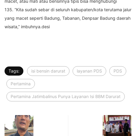
macet, atau mati atau bensinnya tipis bisa menghubungi
135.
”Kita sudah sebar di seluruh kabupaten/kota terutama jalur
yang macet seperti Badung, Tabanan, Denpsar Badung daerah
wisata,” imbuhnya.desi
Tags:
isi bensin darurat
layanan PDS
PDS
Pertamina
Pertamina Jatimbalinus Punya Layanan Isi BBM Darurat