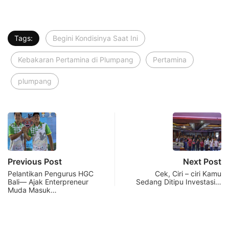
Tags:
Begini Kondisinya Saat Ini
Kebakaran Pertamina di Plumpang
Pertamina
plumpang
Previous Post
Next Post
Pelantikan Pengurus HGC
Cek, Ciri – ciri Kamu
Bali— Ajak Enterpreneur
Sedang Ditipu Investasi…
Muda Masuk…