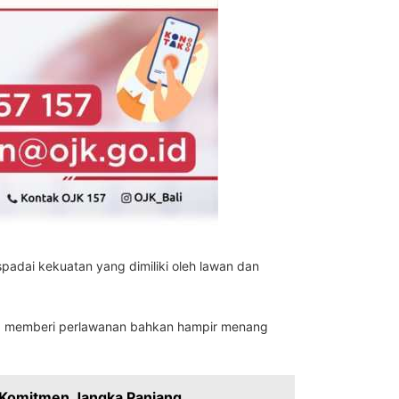
padai kekuatan yang dimiliki oleh lawan dan
reka memberi perlawanan bahkan hampir menang
n Komitmen Jangka Panjang