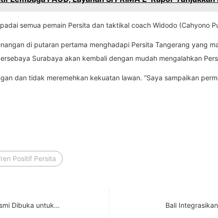
adai semua pemain Persita dan taktikal coach Widodo (Cahyono Pu
enangan di putaran pertama menghadapi Persita Tangerang yang m
 Persebaya Surabaya akan kembali dengan mudah mengalahkan Pers
ngan dan tidak meremehkan kekuatan lawan. “Saya sampaikan permai
n Positif Persita
esmi Dibuka untuk…
Bali Integrasik