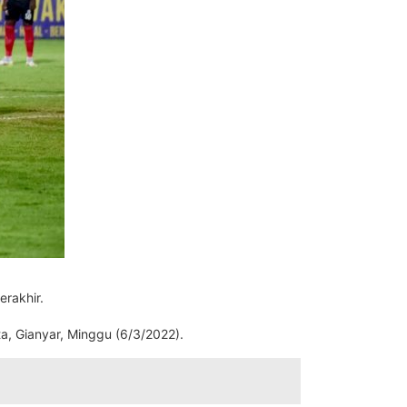
rakhir.
, Gianyar, Minggu (6/3/2022).