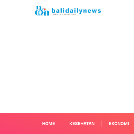
HOME
KESEHATAN
EKONOMI