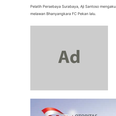
Pelatih Persebaya Surabaya, Aji Santoso mengaku 
melawan Bhanyangkara FC Pekan lalu.