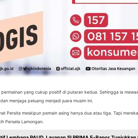
 permainan yang cukup positif di putaran kedua. Sehingga ia mewas
n dan menjaga peluang menjadi juara musim ini.
lihat Persita meskipun pemain asing hanya dua atau tiga. Tapi me
tih Persela Lamongan.
natif Lembaga PAUD, Layanan SI PRIMA E-Rapor Tunjukka