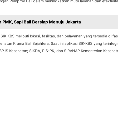
gan Pemprov Bali dalam meningkatkan mutu layanan dan efektivit
PMK, Sapi Bali Bersiap Menuju Jakarta
SIK-KBS meliputi lokasi, fasilitas, dan pelayanan yang tersedia di fa
sehatan Krama Bali Sejahtera. Saat ini aplikasi SIK-KBS yang terint
 BPJS Kesehatan; SIKDA, PIS-PK, dan SIRANAP Kementerian Kesehata