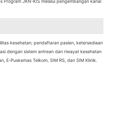
as Program JKN-KIS melalui pengembangan kanal
silitas kesehatan; pendaftaran pasien, ketersediaan
egrasi dengan sistem antrean dan riwayat kesehatan
n, E-Puskemas Telkom, SIM RS, dan SIM Klinik.