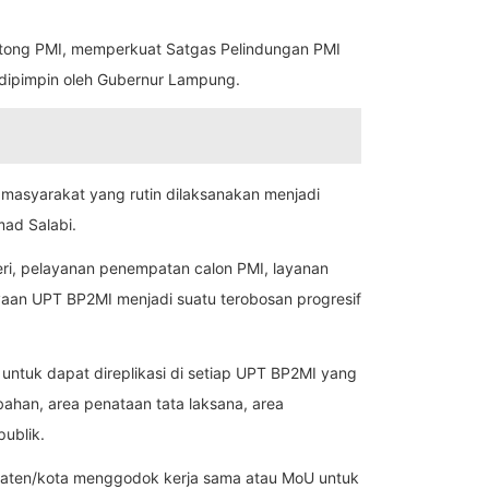
antong PMI, memperkuat Satgas Pelindungan PMI
g dipimpin oleh Gubernur Lampung.
n masyarakat yang rutin dilaksanakan menjadi
mad Salabi.
geri, pelayanan penempatan calon PMI, layanan
an UPT BP2MI menjadi suatu terobosan progresif
untuk dapat direplikasi di setiap UPT BP2MI yang
han, area penataan tata laksana, area
ublik.
aten/kota menggodok kerja sama atau MoU untuk