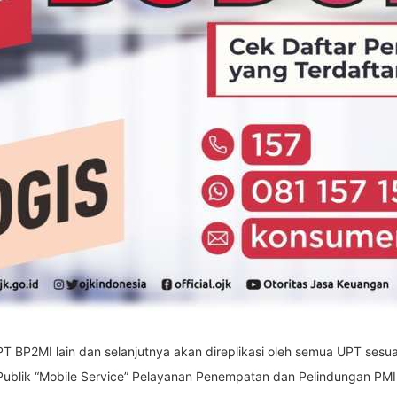
eh UPT BP2MI lain dan selanjutnya akan direplikasi oleh semua UPT se
n Publik “Mobile Service” Pelayanan Penempatan dan Pelindungan P