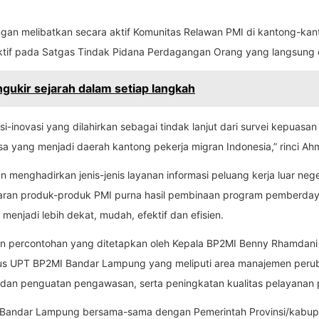
ngan melibatkan secara aktif Komunitas Relawan PMI di kantong-k
ibat aktif pada Satgas Tindak Pidana Perdagangan Orang yang langsun
gukir sejarah dalam setiap langkah
-inovasi yang dilahirkan sebagai tindak lanjut dari survei kepuasa
a yang menjadi daerah kantong pekerja migran Indonesia,” rinci Ah
n menghadirkan jenis-jenis layanan informasi peluang kerja luar ne
ran produk-produk PMI purna hasil pembinaan program pemberdaya
menjadi lebih dekat, mudah, efektif dan efisien.
kan percontohan yang ditetapkan oleh Kepala BP2MI Benny Rhamdani 
kus UPT BP2MI Bandar Lampung yang meliputi area manajemen peruba
 dan penguatan pengawasan, serta peningkatan kualitas pelayanan p
Bandar Lampung bersama-sama dengan Pemerintah Provinsi/kabup