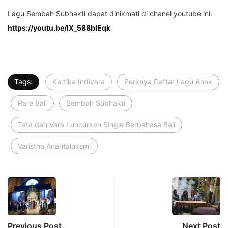
Lagu Sembah Subhakti dapat dinikmati di chanel youtube ini:
https://youtu.be/lX_588blEqk
Tags:
Kartika Indivara
Perkaya Daftar Lagu Anak
Rare Bali
Sembah Subhakti
Tata dan Vara Luncurkan Single Berbahasa Bali
Varistha Anantalaksmi
Previous Post
Next Post