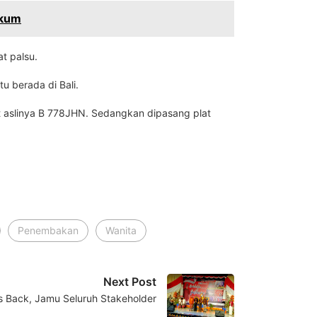
ukum
t palsu.
u berada di Bali.
at aslinya B 778JHN. Sedangkan dipasang plat
Penembakan
Wanita
Next Post
Is Back, Jamu Seluruh Stakeholder