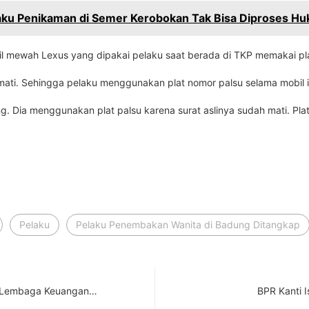
aku Penikaman di Semer Kerobokan Tak Bisa Diproses H
il mewah Lexus yang dipakai pelaku saat berada di TKP memakai pla
ati. Sehingga pelaku menggunakan plat nomor palsu selama mobil it
g. Dia menggunakan plat palsu karena surat aslinya sudah mati. Pl
Pelaku
Pelaku Penembakan Wanita di Badung Ditangkap
m Lembaga Keuangan…
BPR Kanti 