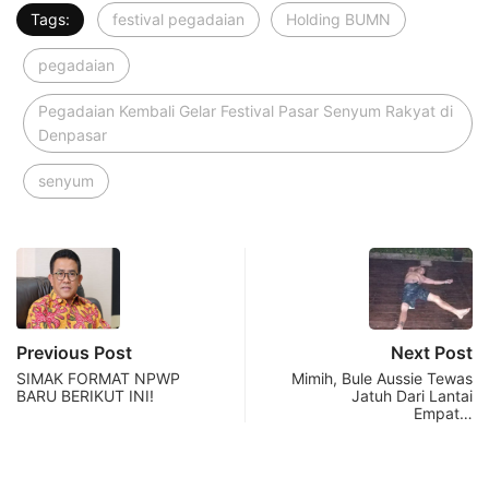
Tags:
festival pegadaian
Holding BUMN
pegadaian
Pegadaian Kembali Gelar Festival Pasar Senyum Rakyat di
Denpasar
senyum
Previous Post
Next Post
SIMAK FORMAT NPWP
Mimih, Bule Aussie Tewas
BARU BERIKUT INI!
Jatuh Dari Lantai
Empat…