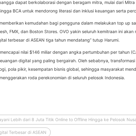
t bangga dapat berkolaborasi dengan beragam mitra, mulai dari Mitr
hingga BCA untuk mendorong literasi dan inklusi keuangan serta pe
n memberikan kemudahan bagi pengguna dalam melakukan top up sa
resh, FMX, dan Boston Stores. OVO yakin seluruh kemitraan ini aka
ital terbesar di ASEAN tiga tahun mendatang” tutup Harumi.
n mencapai nilai $146 miliar dengan angka pertumbuhan per tahun 
keuangan digital yang paling bergairah. Oleh sebabnya, transformas
i, pola pikir, kesempatan bisnis global, sehingga masyarakat men
 menggerakan roda perekonomian di seluruh pelosok Indonesia.
yani Lebih dari 8 Juta Titik Online to Offline Hingga ke Pelosok Nus
ital Terbesar di ASEAN