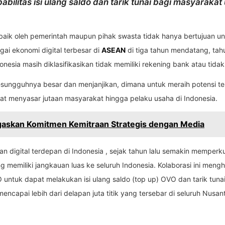
bilitas isi ulang saldo dan tarik tunai bagi masyarak
tri, baik oleh pemerintah maupun pihak swasta tidak hanya bertujuan
ai ekonomi digital terbesar di
ASEAN
di tiga tahun mendatang, tah
esia masih diklasifikasikan tidak memiliki rekening bank atau tida
esungguhnya besar dan menjanjikan, dimana untuk meraih potensi ter
apat menyasar jutaan masyarakat hingga pelaku usaha di Indonesia.
gaskan Komitmen Kemitraan Strategis dengan Media
an digital terdepan di Indonesia , sejak tahun lalu semakin memper
memiliki jangkauan luas ke seluruh Indonesia. Kolaborasi ini menghad
uk dapat melakukan isi ulang saldo (top up) OVO dan tarik tunai (
capai lebih dari delapan juta titik yang tersebar di seluruh Nusan