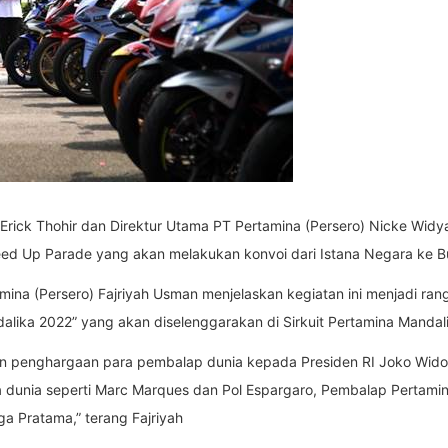
 Erick Thohir dan Direktur Utama PT Pertamina (Persero) Nicke Wi
eed Up Parade yang akan melakukan konvoi dari Istana Negara ke Bu
mina (Persero) Fajriyah Usman menjelaskan kegiatan ini menjadi r
dalika 2022” yang akan diselenggarakan di Sirkuit Pertamina Mand
n penghargaan para pembalap dunia kepada Presiden RI Joko Widodo
ara dunia seperti Marc Marques dan Pol Espargaro, Pembalap Perta
ga Pratama,” terang Fajriyah