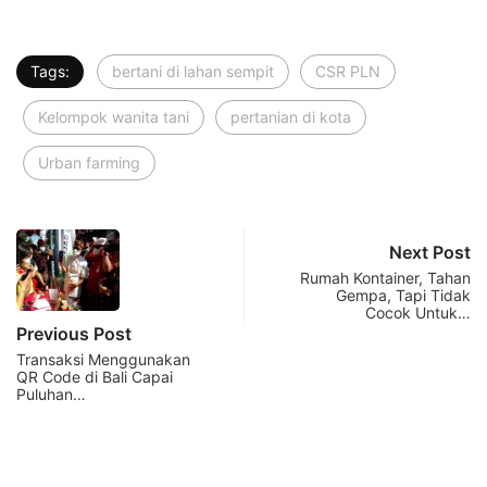
Tags:
bertani di lahan sempit
CSR PLN
Kelompok wanita tani
pertanian di kota
Urban farming
Next Post
Rumah Kontainer, Tahan
Gempa, Tapi Tidak
Cocok Untuk…
Previous Post
Transaksi Menggunakan
QR Code di Bali Capai
Puluhan…