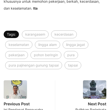
khususnya untuk memohon pekerjaan, berkah, kecerdasan,
dan keselamatan.
tta
Tags:
karangasem
kecerdasan
keselamatan
lingga alam
lingga jagat
pekerjaan
pohon beringin
pura
pura pajinengan gunung tapsai
tapsai
Previous Post
Next Post
Ini Pendapat Pengusaha
Pulihkan Pariwisata