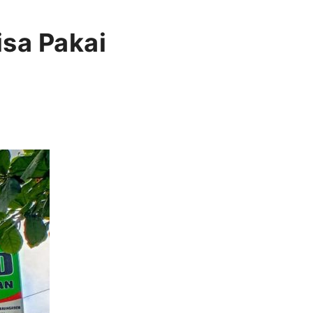
isa Pakai