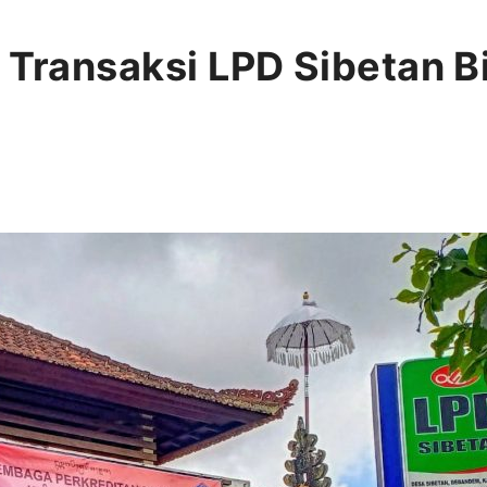
 Transaksi LPD Sibetan B