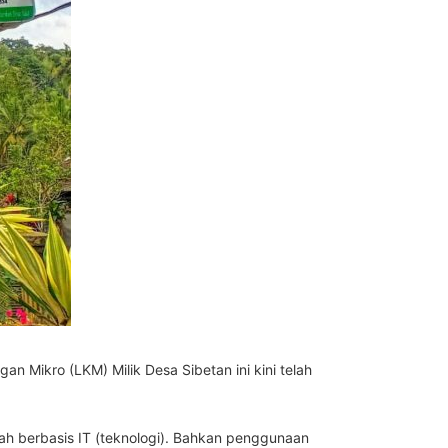
n Mikro (LKM) Milik Desa Sibetan ini kini telah
ah berbasis IT (teknologi). Bahkan penggunaan