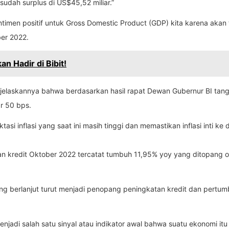
udah surplus di US$45,52 miliar.”
ntimen positif untuk Gross Domestic Product (GDP) kita karena ak
ber 2022.
n Hadir di Bibit!
ijelaskannya bahwa berdasarkan hasil rapat Dewan Gubernur BI tan
r 50 bps.
asi inflasi yang saat ini masih tinggi dan memastikan inflasi inti 
an kredit Oktober 2022 tercatat tumbuh 11,95% yoy yang ditopang ol
ang berlanjut turut menjadi penopang peningkatan kredit dan pert
jadi salah satu sinyal atau indikator awal bahwa suatu ekonomi itu