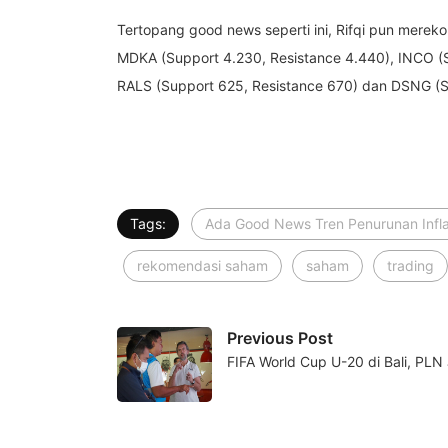
Tertopang good news seperti ini, Rifqi pun merek
MDKA (Support 4.230, Resistance 4.440), INCO (S
RALS (Support 625, Resistance 670) dan DSNG (S
Tags:
Ada Good News Tren Penurunan Infla
rekomendasi saham
saham
trading
Previous Post
FIFA World Cup U-20 di Bali, PL