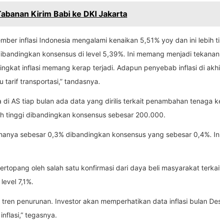
banan Kirim Babi ke DKI Jakarta
sember inflasi Indonesia mengalami kenaikan 5,51% yoy dan ini lebih 
 dibandingkan konsensus di level 5,39%. Ini memang menjadi tekanan b
ingkat inflasi memang kerap terjadi. Adapun penyebab inflasi di ak
tarif transportasi,” tandasnya.
 di AS tiap bulan ada data yang dirilis terkait penambahan tenaga k
h tinggi dibandingkan konsensus sebesar 200.000.
 hanya sebesar 0,3% dibandingkan konsensus yang sebesar 0,4%. Ini
opang oleh salah satu konfirmasi dari daya beli masyarakat terkait i
level 7,1%.
 tren penurunan. Investor akan memperhatikan data inflasi bulan De
flasi,” tegasnya.