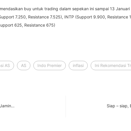
omendasikan buy untuk trading dalam sepekan ini sampai 13 Januari
upport 7.250, Resistance 7.525), INTP (Support 9.900, Resistance 
upport 625, Resistance 675)
si AS
AS
Indo Premier
inflasi
Ini Rekomendasi T
N Jamin…
Siap – siap,