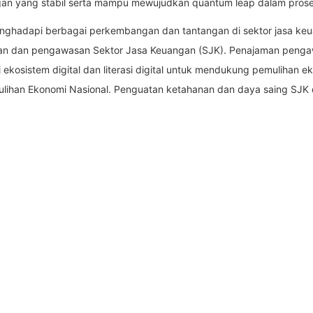
ngan yang stabil serta mampu mewujudkan quantum leap dalam pros
k menghadapi berbagai perkembangan dan tantangan di sektor jasa
gan dan pengawasan Sektor Jasa Keuangan (SJK). Penajaman pengawa
asi ekosistem digital dan literasi digital untuk mendukung pemulihan
an Ekonomi Nasional. Penguatan ketahanan dan daya saing SJK 