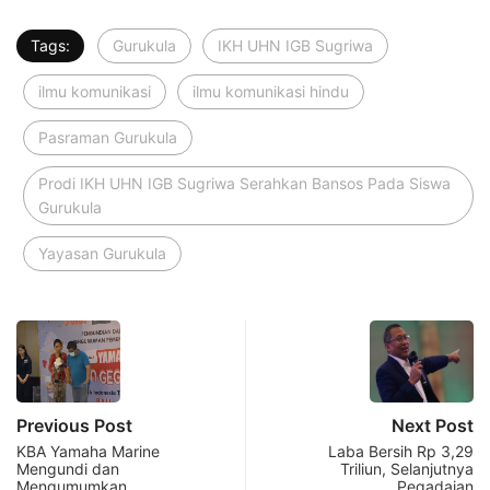
Tags:
Gurukula
IKH UHN IGB Sugriwa
ilmu komunikasi
ilmu komunikasi hindu
Pasraman Gurukula
Prodi IKH UHN IGB Sugriwa Serahkan Bansos Pada Siswa
Gurukula
Yayasan Gurukula
Previous Post
Next Post
KBA Yamaha Marine
Laba Bersih Rp 3,29
Mengundi dan
Triliun, Selanjutnya
Mengumumkan
Pegadaian