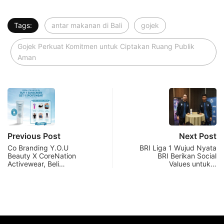
Tags:
antar makanan di Bali
gojek
Gojek Perkuat Komitmen untuk Ciptakan Ruang Publik
Aman
Previous Post
Next Post
Co Branding Y.O.U
BRI Liga 1 Wujud Nyata
Beauty X CoreNation
BRI Berikan Social
Activewear, Beli…
Values untuk…