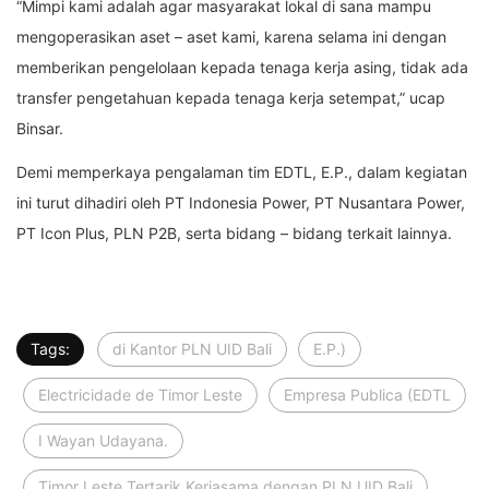
“Mimpi kami adalah agar masyarakat lokal di sana mampu
mengoperasikan aset – aset kami, karena selama ini dengan
memberikan pengelolaan kepada tenaga kerja asing, tidak ada
transfer pengetahuan kepada tenaga kerja setempat,” ucap
Binsar.
Demi memperkaya pengalaman tim EDTL, E.P., dalam kegiatan
ini turut dihadiri oleh PT Indonesia Power, PT Nusantara Power,
PT Icon Plus, PLN P2B, serta bidang – bidang terkait lainnya.
Tags:
di Kantor PLN UID Bali
E.P.)
Electricidade de Timor Leste
Empresa Publica (EDTL
I Wayan Udayana.
Timor Leste Tertarik Kerjasama dengan PLN UID Bali