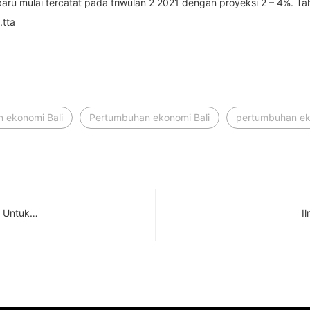
aru mulai tercatat pada triwulan 2 2021 dengan proyeksi 2 – 4%. T
.tta
n ekonomi Bali
Pertumbuhan ekonomi Bali
pertumbuhan ek
k Untuk…
I