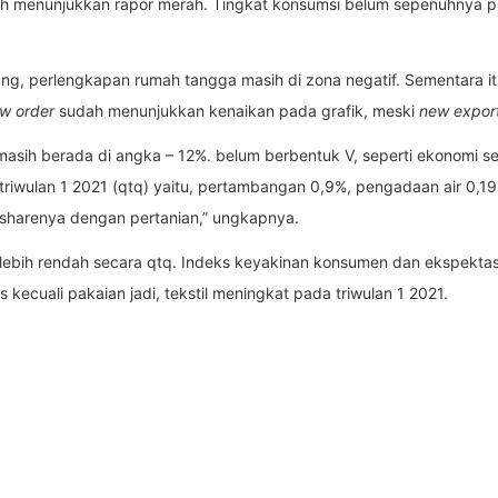
h menunjukkan rapor merah. Tingkat konsumsi belum sepenuhnya puli
ng, perlengkapan rumah tangga masih di zona negatif. Sementara i
w order
sudah menunjukkan kenaikan pada grafik, meski
new expor
asih berada di angka – 12%. belum berbentuk V, seperti ekonomi sec
riwulan 1 2021 (qtq) yaitu, pertambangan 0,9%, pengadaan air 0,1
 sharenya dengan pertanian,” ungkapnya.
 lebih rendah secara qtq. Indeks keyakinan konsumen dan ekspektasi
ecuali pakaian jadi, tekstil meningkat pada triwulan 1 2021.