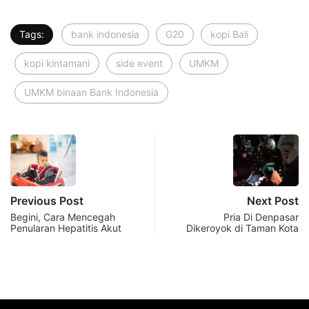
Tags:
bank indonesia
G20
kopi Bali
kopi kintamani
side event
UMKM
UMKM binaan Bank Indonesia
Previous Post
Next Post
Begini, Cara Mencegah
Pria Di Denpasar
Penularan Hepatitis Akut
Dikeroyok di Taman Kota