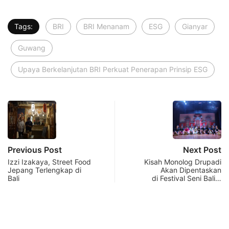
Tags:
BRI
BRI Menanam
ESG
Gianyar
Guwang
Upaya Berkelanjutan BRI Perkuat Penerapan Prinsip ESG
Previous Post
Next Post
Izzi Izakaya, Street Food
Kisah Monolog Drupadi
Jepang Terlengkap di
Akan Dipentaskan
Bali
di Festival Seni Bali…